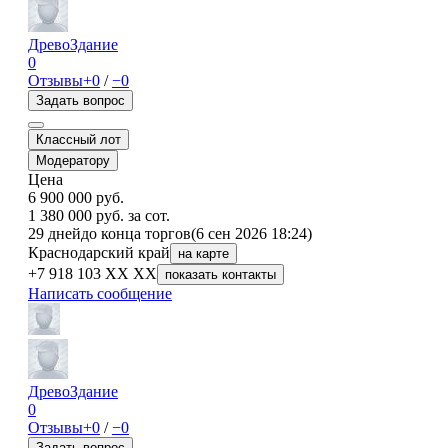
ДревоЗдание
0
Отзывы
+0
/
−0
Задать вопрос
Классный лот
Модератору
Цена
6 900 000
руб.
1 380 000 руб. за сот.
29 дней
до конца торгов
(6 сен 2026 18:24)
Краснодарский край
на карте
+7 918 103 XX XX
показать контакты
Написать сообщение
ДревоЗдание
0
Отзывы
+0
/
−0
Задать вопрос