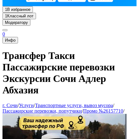
1
В избранное
1
Классный лот
Модератору
0
Инфо
Трансфер Такси
Пассажирские перевозки
Экскурсии Сочи Адлер
Абхазия
г. Сочи
/
Услуги
/
Транспортные услуги, вывоз мусора
/
Пассажирские перевозки, попутчики
/
Промо №26157710
/