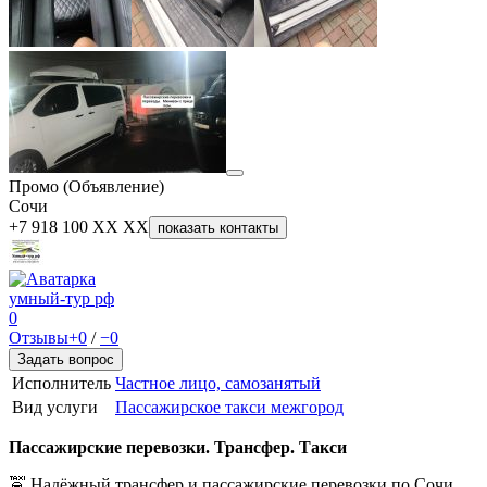
Промо (Объявление)
Сочи
+7 918 100 XX XX
показать контакты
умный-тур рф
0
Отзывы
+0
/
−0
Задать вопрос
Исполнитель
Частное лицо, самозанятый
Вид услуги
Пассажирское такси межгород
Пассажирские перевозки. Трансфер. Такси
🚖 Надёжный трансфер и пассажирские перевозки по Сочи,