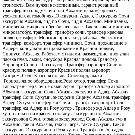
стоимость. Вам нужен качественный, гарантированный
трансфер по городу Сочи или Абхазии на комфортных,
ухоженных автомобилях..Экскурсии Адлер, Экскурсия Сочи,
экскурсия Абхазия, гид по Сочи, гид в Абхазию. Минивэны,
минивены, микроавтобус бизнес класс. Такси, такси минивэн,
микроавтобус, трансфер, трансфер сочи, трансфер красная
поляна, комфорт. Морские прогулки, рыбалка, Экскурсии,
трансфер, комфорт, трансфер минивен. Сочи, проживание в
Адлере, консультации проживание в Красной поляне,
Сириусе, Абхазия. Работаем с гидами, размещение, прогулки
пасека пчел, лыжи, сноуборд.Красная поляна.Трансфер
Аэропорт Сочи на Роза хутор. Трансфер аэропорт Сочи на
красную поляну. аэропорт Красная поляна аэропорт
Газпром,.Сочи Красная поляна.Сноуборд, лыжи
.Горнолыжное оборудование.Роза хутор. трансфер Сочи
Гагра.трансфер Сочи Новый Афон. трансфер Адлер аэропорт
Абхазия. экскурсии Сочи Абхазия. экскурсии Адлер Абхазия.
трансфер Сочи Сухуми. экскурсии Сириус Абхазия. трансфер
Адлер Сухум. трансфер жд Сочи . трансфер аэропорт Сочи.
трансфер жд Адлер на Розу хутор . Трансфер жд Адлер в Розу
хутор . такси на красную поляну . экскурсии по Абхазии.
экскурсовод Сочи. отзывы экскурсовод Сочи Абхазия тур в
Абхазию, такси Абхазия, такси Гагра, такси Сухуми, Такси.
экскурсии. Экскурсии на Роза хутор. Трансфер в Эстсадок.