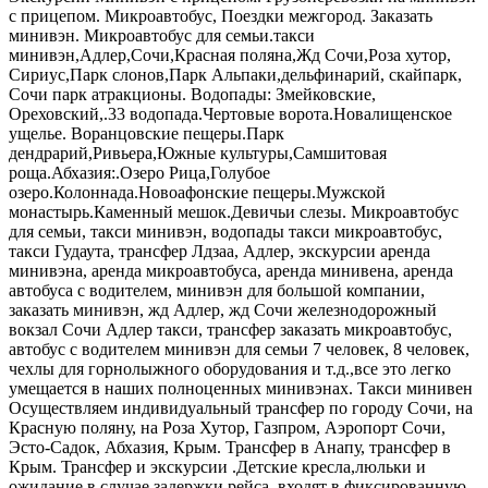
с прицепом. Микроавтобус, Поездки межгород. Заказать
минивэн. Микроавтобус для семьи.такси
минивэн,Адлер,Сочи,Красная поляна,Жд Сочи,Роза хутор,
Сириус,Парк слонов,Парк Альпаки,дельфинарий, скайпарк,
Сочи парк атракционы. Водопады: Змейковские,
Ореховский,.33 водопада.Чертовые ворота.Новалищенское
ущелье. Воранцовские пещеры.Парк
дендрарий,Ривьера,Южные культуры,Самшитовая
роща.Абхазия:.Озеро Рица,Голубое
озеро.Колоннада.Новоафонские пещеры.Мужской
монастырь.Каменный мешок.Девичьи слезы. Микроавтобус
для семьи, такси минивэн, водопады такси микроавтобус,
такси Гудаута, трансфер Лдзаа, Адлер, экскурсии аренда
минивэна, аренда микроавтобуса, аренда минивена, аренда
автобуса с водителем, минивэн для большой компании,
заказать минивэн, жд Адлер, жд Сочи железнодорожный
вокзал Сочи Адлер такси, трансфер заказать микроавтобус,
автобус с водителем минивэн для семьи 7 человек, 8 человек,
чехлы для горнолыжного оборудования и т.д.,все это легко
умещается в наших полноценных минивэнах. Такси минивен
Осуществляем индивидуальный трансфер по городу Сочи, на
Красную поляну, на Роза Хутор, Газпром, Аэропорт Сочи,
Эсто-Садок, Абхазия, Крым. Трансфер в Анапу, трансфер в
Крым. Трансфер и экскурсии .Детские кресла,люльки и
ожидание в случае задержки рейса, входят в фиксированную