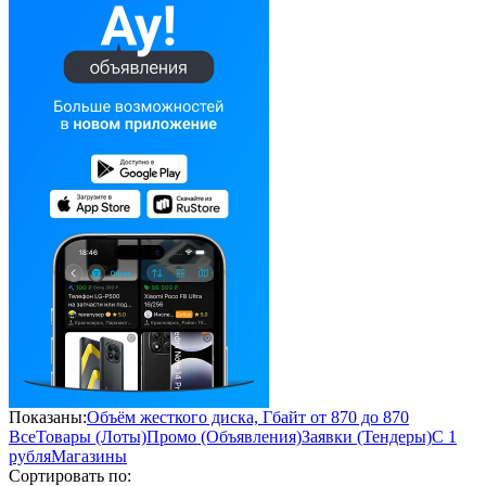
Показаны:
Объём жесткого диска, Гбайт от 870 до 870
Все
Товары (Лоты)
Промо (Объявления)
Заявки (Тендеры)
С 1
рубля
Магазины
Сортировать по: