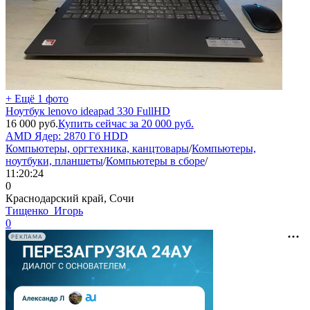
+ Ещё 1 фото
Ноутбук lenovo ideapad 330 FullHD
16 000
руб.
Купить сейчас за
20 000
руб.
AMD
Ядер: 2
870 Гб HDD
Компьютеры, оргтехника, канцтовары
/
Компьютеры,
ноутбуки, планшеты
/
Компьютеры в сборе
/
11:20:24
0
Краснодарский край, Сочи
Тищенко_Игорь
0
РЕКЛАМА