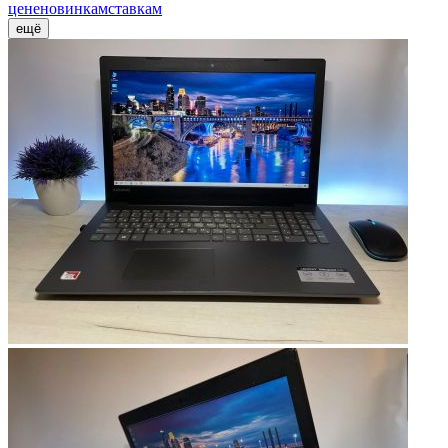
цене
новинкам
ставкам
ещё