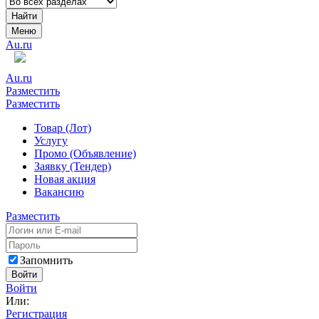
Найти
Меню
Au.ru
Au.ru
Разместить
Разместить
Товар (Лот)
Услугу
Промо (Объявление)
Заявку (Тендер)
Новая акция
Вакансию
Разместить
Запомнить
Войти
Войти
Или:
Регистрация