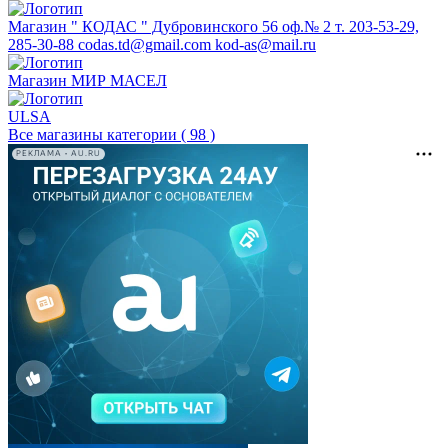
Магазин " КОДАС " Дубровинского 56 оф.№ 2 т. 203-53-29,
285-30-88 codas.td@gmail.com kod-as@mail.ru
Магазин МИР МАСЕЛ
ULSA
Все магазины категории ( 98 )
РЕКЛАМА • AU.RU