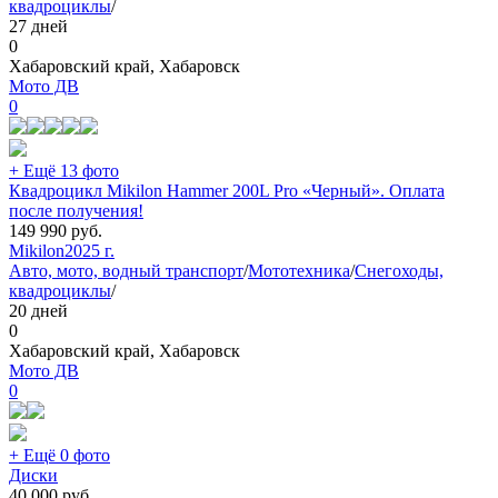
квадроциклы
/
27 дней
0
Хабаровский край, Хабаровск
Мото ДВ
0
+ Ещё 13 фото
Квадроцикл Mikilon Hammer 200L Pro «Черный». Оплата
после получения!
149 990
руб.
Mikilon
2025 г.
Авто, мото, водный транспорт
/
Мототехника
/
Снегоходы,
квадроциклы
/
20 дней
0
Хабаровский край, Хабаровск
Мото ДВ
0
+ Ещё 0 фото
Диски
40 000
руб.