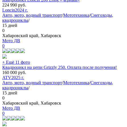
224 990
руб.
Loncin
2024 г.
Авто, мото, водный транспорт
/
Мототехника
/
Снегоходы,
квадроциклы
/
15 дней
0
Хабаровский край, Хабаровск
Мото ДВ
0
+ Ещё 11 фото
Квадроцикл на цепи Grizzly 250. Оплата после получения!
160 000
руб.
ATV
2025 г.
Авто, мото, водный транспорт
/
Мототехника
/
Снегоходы,
квадроциклы
/
15 дней
0
Хабаровский край, Хабаровск
Мото ДВ
0