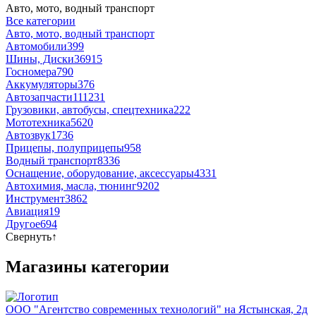
Авто, мото, водный транспорт
Все категории
Авто, мото, водный транспорт
Автомобили
399
Шины, Диски
36915
Госномера
790
Аккумуляторы
376
Автозапчасти
111231
Грузовики, автобусы, спецтехника
222
Мототехника
5620
Автозвук
1736
Прицепы, полуприцепы
958
Водный транспорт
8336
Оснащение, оборудование, аксессуары
4331
Автохимия, масла, тюнинг
9202
Инструмент
3862
Авиация
19
Другое
694
Свернуть
↑
Магазины категории
ООО "Агентство современных технологий" на Ястынская, 2д