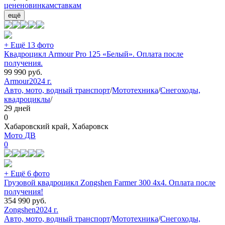
цене
новинкам
ставкам
ещё
+ Ещё 13 фото
Квадроцикл Armour Pro 125 «Белый». Оплата после
получения.
99 990
руб.
Armour
2024 г.
Авто, мото, водный транспорт
/
Мототехника
/
Снегоходы,
квадроциклы
/
29 дней
0
Хабаровский край, Хабаровск
Мото ДВ
0
+ Ещё 6 фото
Грузовой квадроцикл Zongshen Farmer 300 4х4. Оплата после
получения!
354 990
руб.
Zongshen
2024 г.
Авто, мото, водный транспорт
/
Мототехника
/
Снегоходы,