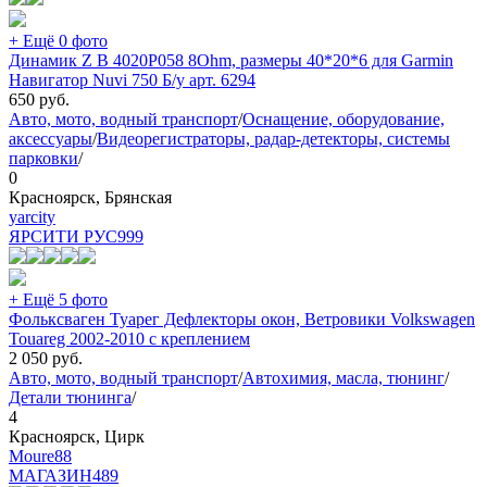
+ Ещё 0 фото
Динамик Z B 4020P058 8Ohm, размеры 40*20*6 для Garmin
Навигатор Nuvi 750 Б/у арт. 6294
650
руб.
Авто, мото, водный транспорт
/
Оснащение, оборудование,
аксессуары
/
Видеорегистраторы, радар-детекторы, системы
парковки
/
0
Красноярск, Брянская
yarcity
ЯРСИТИ РУС
999
+ Ещё 5 фото
Фольксваген Туарег Дефлекторы окон, Ветровики Volkswagen
Touareg 2002-2010 с креплением
2 050
руб.
Авто, мото, водный транспорт
/
Автохимия, масла, тюнинг
/
Детали тюнинга
/
4
Красноярск, Цирк
Moure88
МАГАЗИН
489