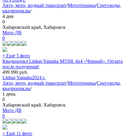
Авто, мото, водный транспорт
/
Мототехника
/
Снегоходы,
квадроциклы
/
4 дня
0
Хабаровский край, Хабаровск
Мото ДВ
0
+ Ещё 5 фото
Квадроцикл Linhai-Yamaha M550L 4x4 «Черный». Оплата
после получения!
499 990
руб.
Linhai-Yamaha
2024 г.
Авто, мото, водный транспорт
/
Мототехника
/
Снегоходы,
квадроциклы
/
1 день
0
Хабаровский край, Хабаровск
Мото ДВ
0
+ Ещё 11 фото