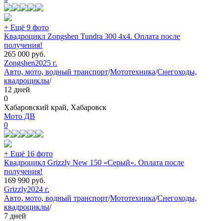
+ Ещё 9 фото
Квадроцикл Zongshen Tundra 300 4х4. Оплата после
получения!
265 000
руб.
Zongshen
2025 г.
Авто, мото, водный транспорт
/
Мототехника
/
Снегоходы,
квадроциклы
/
12 дней
0
Хабаровский край, Хабаровск
Мото ДВ
0
+ Ещё 16 фото
Квадроцикл Grizzly New 150 «Серый». Оплата после
получения!
169 990
руб.
Grizzly
2024 г.
Авто, мото, водный транспорт
/
Мототехника
/
Снегоходы,
квадроциклы
/
7 дней