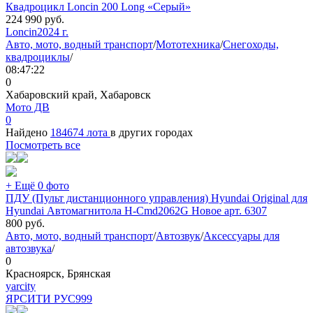
Квадроцикл Loncin 200 Long «Серый»
224 990
руб.
Loncin
2024 г.
Авто, мото, водный транспорт
/
Мототехника
/
Снегоходы,
квадроциклы
/
08:47:22
0
Хабаровский край, Хабаровск
Мото ДВ
0
Найдено
184674 лота
в других городах
Посмотреть все
+ Ещё 0 фото
ПДУ (Пульт дистанционного управления) Hyundai Original для
Hyundai Автомагнитола H-Cmd2062G Новое арт. 6307
800
руб.
Авто, мото, водный транспорт
/
Автозвук
/
Аксессуары для
автозвука
/
0
Красноярск, Брянская
yarcity
ЯРСИТИ РУС
999