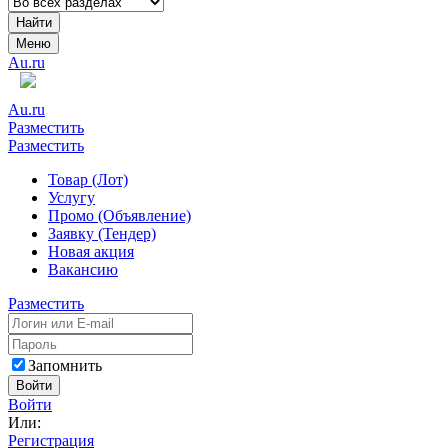
Найти
Меню
Au.ru
Au.ru
Разместить
Разместить
Товар (Лот)
Услугу
Промо (Объявление)
Заявку (Тендер)
Новая акция
Вакансию
Разместить
Запомнить
Войти
Войти
Или:
Регистрация