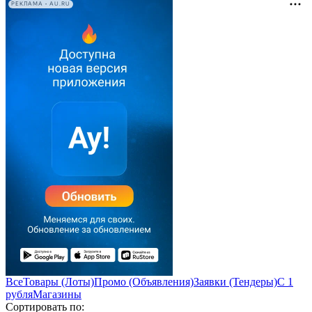
РЕКЛАМА • AU.RU
Все
Товары (Лоты)
Промо (Объявления)
Заявки (Тендеры)
С 1
рубля
Магазины
Сортировать по: