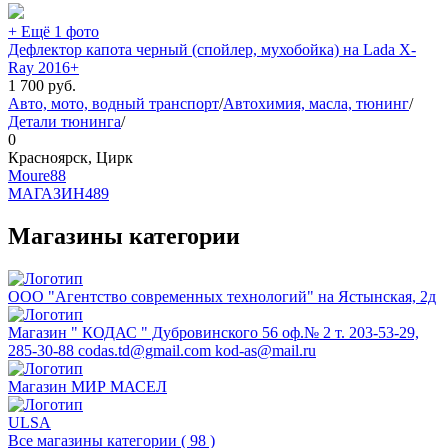
+ Ещё 1 фото
Дефлектор капота черный (спойлер, мухобойка) на Lada X-
Ray 2016+
1 700
руб.
Авто, мото, водный транспорт
/
Автохимия, масла, тюнинг
/
Детали тюнинга
/
0
Красноярск, Цирк
Moure88
МАГАЗИН
489
Магазины категории
ООО "Агентство современных технологий" на Ястынская, 2д
Магазин " КОДАС " Дубровинского 56 оф.№ 2 т. 203-53-29,
285-30-88 codas.td@gmail.com kod-as@mail.ru
Магазин МИР МАСЕЛ
ULSA
Все магазины категории ( 98 )