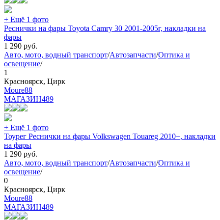
+ Ещё 1 фото
Реснички на фары Toyota Camry 30 2001-2005г, накладки на
фары
1 290
руб.
Авто, мото, водный транспорт
/
Автозапчасти
/
Оптика и
освещение
/
1
Красноярск, Цирк
Moure88
МАГАЗИН
489
+ Ещё 1 фото
Тоурег Реснички на фары Volkswagen Touareg 2010+, накладки
на фары
1 290
руб.
Авто, мото, водный транспорт
/
Автозапчасти
/
Оптика и
освещение
/
0
Красноярск, Цирк
Moure88
МАГАЗИН
489