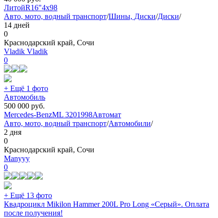
Литой
R16"
4x98
Авто, мото, водный транспорт
/
Шины, Диски
/
Диски
/
14 дней
0
Краснодарский край, Сочи
Vladik Vladik
0
+ Ещё 1 фото
Автомобиль
500 000
руб.
Mercedes-Benz
ML 320
1998
Автомат
Авто, мото, водный транспорт
/
Автомобили
/
2 дня
0
Краснодарский край, Сочи
Manyyy
0
+ Ещё 13 фото
Квадроцикл Mikilon Hammer 200L Pro Long «Серый». Оплата
после получения!