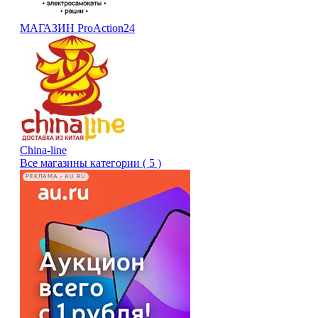
МАГАЗИН ProAction24
China-line
Все магазины категории ( 5 )
РЕКЛАМА • AU.RU