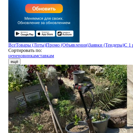
Все
Товары (Лоты)
Промо (Объявления)
Заявки (Тендеры)
С 1 
Сортировать по:
цене
новинкам
ставкам
ещё