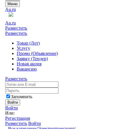
Меню
Au.ru
Au.ru
Разместить
Разместить
Товар (Лот)
Услугу
Промо (Объявление)
Заявку (Тендер)
Новая акция
Вакансию
Разместить
Запомнить
Войти
Войти
Или:
Регистрация
Разместить
Войти
Все категории
/
Электротранспорт
/