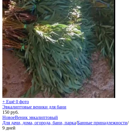
+ Ещё 0 фото
Эвкалиптовые веники для бани
150
руб.
Новое
Веник эвкалиптовый
Для дачи, дома, огорода, бани, парка
/
Банные принадлежности
/
9 дней