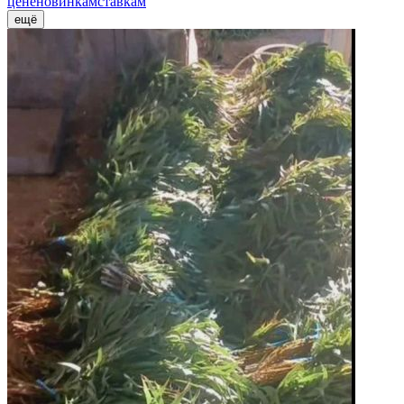
цене
новинкам
ставкам
ещё