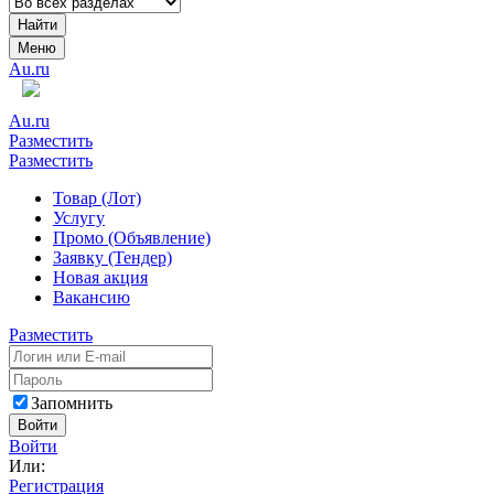
Найти
Меню
Au.ru
Au.ru
Разместить
Разместить
Товар (Лот)
Услугу
Промо (Объявление)
Заявку (Тендер)
Новая акция
Вакансию
Разместить
Запомнить
Войти
Войти
Или:
Регистрация