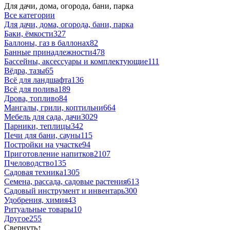
Для дачи, дома, огорода, бани, парка
Все категории
Для дачи, дома, огорода, бани, парка
Баки, ёмкости
327
Баллоны, газ в баллонах
82
Банные принадлежности
478
Бассейны, аксессуары и комплектующие
111
Вёдра, тазы
65
Всё для ландшафта
136
Всё для полива
189
Дрова, топливо
84
Мангалы, грили, коптильни
664
Мебель для сада, дачи
3029
Парники, теплицы
342
Печи для бани, сауны
115
Постройки на участке
94
Приготовление напитков
2107
Пчеловодство
135
Садовая техника
1305
Семена, рассада, садовые растения
613
Садовый инструмент и инвентарь
300
Удобрения, химия
43
Ритуальные товары
10
Другое
255
Свернуть
↑