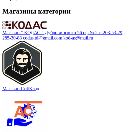
Магазины категории
Магазин " КОДАС " Дубровинского 56 оф.№ 2 т. 203-53-29,
285-30-88 codas.td@gmail.com kod-as@mail.ru
Магазин СибКлад