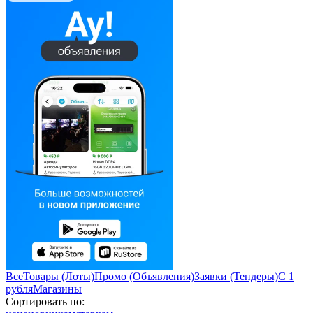
Все
Товары (Лоты)
Промо (Объявления)
Заявки (Тендеры)
С 1
рубля
Магазины
Сортировать по: