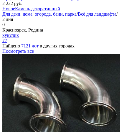
2 222
руб.
Новое
Камень декоративный
Для дачи, дома, огорода, бани, парка
/
Всё для ландшафта
/
2 дня
0
Красноярск, Родина
кукулик
77
Найдено
7121 лот
в других городах
Посмотреть все