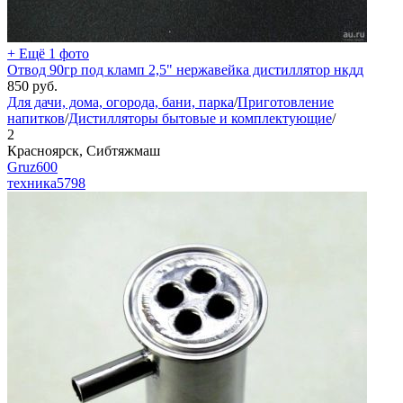
+ Ещё 1 фото
Отвод 90гр под кламп 2,5" нержавейка дистиллятор нкдд
850
руб.
Для дачи, дома, огорода, бани, парка
/
Приготовление
напитков
/
Дистилляторы бытовые и комплектующие
/
2
Красноярск, Сибтяжмаш
Gruz600
техника
5798