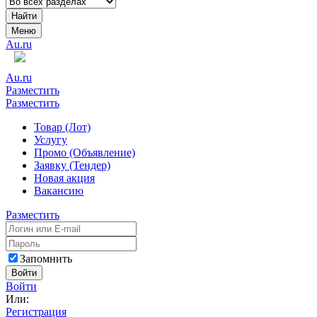
Найти
Меню
Au.ru
Au.ru
Разместить
Разместить
Товар (Лот)
Услугу
Промо (Объявление)
Заявку (Тендер)
Новая акция
Вакансию
Разместить
Запомнить
Войти
Войти
Или:
Регистрация