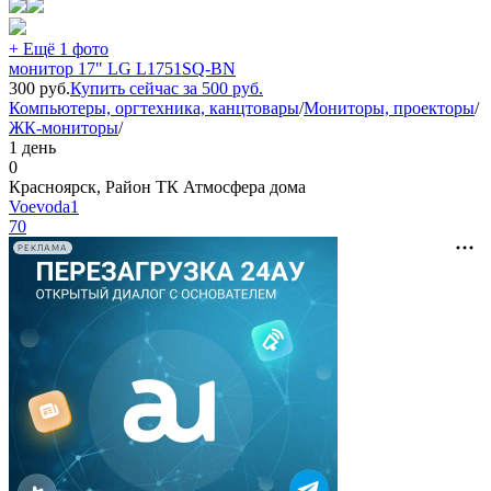
+ Ещё 1 фото
монитор 17" LG L1751SQ-BN
300
руб.
Купить сейчас за
500
руб.
Компьютеры, оргтехника, канцтовары
/
Мониторы, проекторы
/
ЖК-мониторы
/
1 день
0
Красноярск, Район ТК Атмосфера дома
Voevoda1
70
РЕКЛАМА