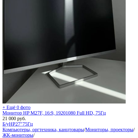
+ Ещё 0 фото
Монитор HP M27F, 16:9, 19201080 Full HD, 75Гц
21 000
руб.
Б/у
HP
27"
75Гц
Компьютеры, оргтехника, канцтовары
/
Мониторы, проекторы
/
ЖК-мониторы
/