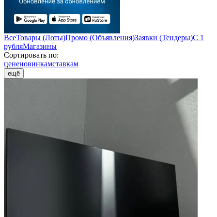
Все
Товары (Лоты)
Промо (Объявления)
Заявки (Тендеры)
С 1
рубля
Магазины
Сортировать по:
цене
новинкам
ставкам
ещё