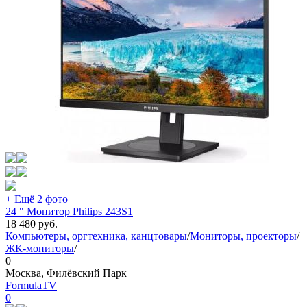
+ Ещё 2 фото
24 " Монитор Philips 243S1
18 480
руб.
Компьютеры, оргтехника, канцтовары
/
Мониторы, проекторы
/
ЖК-мониторы
/
0
Москва, Филёвский Парк
FormulaTV
0