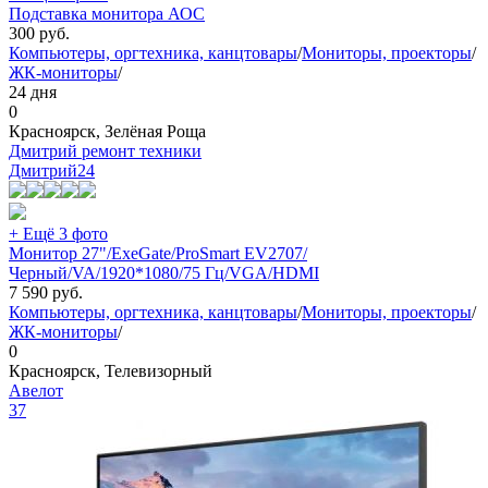
Подставка монитора АОС
300
руб.
Компьютеры, оргтехника, канцтовары
/
Мониторы, проекторы
/
ЖК-мониторы
/
24 дня
0
Красноярск, Зелёная Роща
Дмитрий ремонт техники
Дмитрий
24
+ Ещё 3 фото
Монитор 27"/ExeGate/ProSmart EV2707/
Черный/VA/1920*1080/75 Гц/VGA/HDMI
7 590
руб.
Компьютеры, оргтехника, канцтовары
/
Мониторы, проекторы
/
ЖК-мониторы
/
0
Красноярск, Телевизорный
Авелот
37