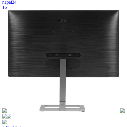
napal24
16