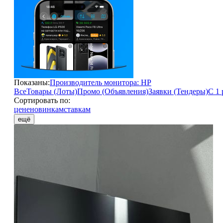
Показаны:
Производитель монитора: HP
Все
Товары (Лоты)
Промо (Объявления)
Заявки (Тендеры)
С 1 
Сортировать по:
цене
новинкам
ставкам
ещё