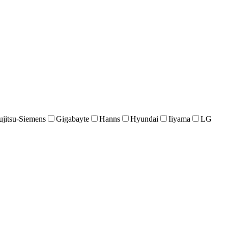
ujitsu-Siemens
Gigabayte
Hanns
Hyundai
Iiyama
LG