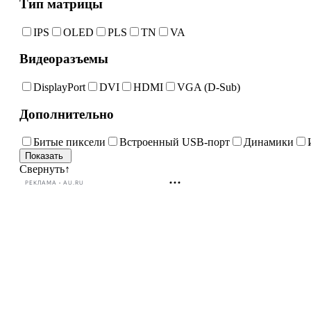
Тип матрицы
IPS
OLED
PLS
TN
VA
Видеоразъемы
DisplayPort
DVI
HDMI
VGA (D-Sub)
Дополнительно
Битые пиксели
Встроенный USB-порт
Динамики
Свернуть
↑
РЕКЛАМА • AU.RU