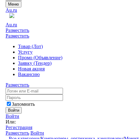
Меню
Au.ru
Au.ru
Разместить
Разместить
Товар (Лот)
Услугу
Промо (Объявление)
Заявку (Тендер)
Новая акция
Вакансию
Разместить
Запомнить
Войти
Войти
Или:
Регистрация
Разместить
Войти
Все категории
/
Компьютеры, оргтехника, канцтовары
/
Монит