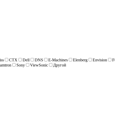
iss
CTX
Dell
DNS
E-Machines
Elenberg
Envision
F
amtron
Sony
ViewSonic
Другой