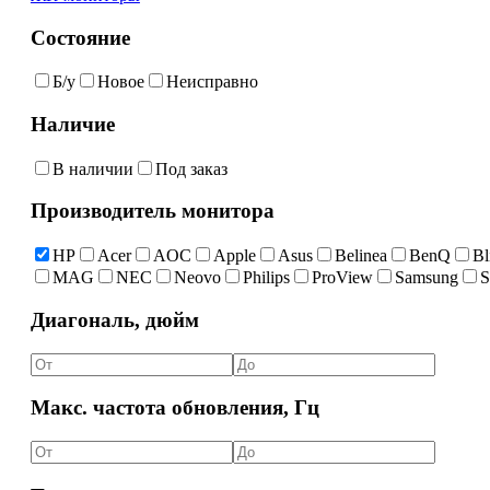
Состояние
Б/у
Новое
Неисправно
Наличие
В наличии
Под заказ
Производитель монитора
HP
Acer
AOC
Apple
Asus
Belinea
BenQ
Bl
MAG
NEC
Neovo
Philips
ProView
Samsung
S
Диагональ, дюйм
Макс. частота обновления, Гц